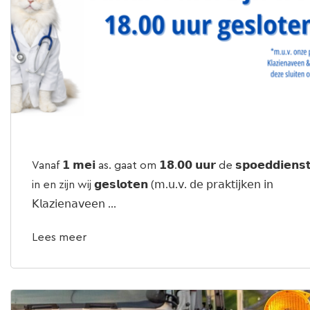
Vanaf 𝟭 𝗺𝗲𝗶 as. gaat om 𝟭𝟴.𝟬𝟬 𝘂𝘂𝗿 de 𝘀𝗽𝗼𝗲𝗱𝗱𝗶𝗲𝗻𝘀
in en zijn wij 𝗴𝗲𝘀𝗹𝗼𝘁𝗲𝗻 (𝗆.𝗎.𝗏. 𝖽𝖾 𝗉𝗋𝖺𝗄𝗍𝗂𝗃𝗄𝖾𝗇 𝗂𝗇
𝖪𝗅𝖺𝗓𝗂𝖾𝗇𝖺𝗏𝖾𝖾𝗇 ...
Lees meer