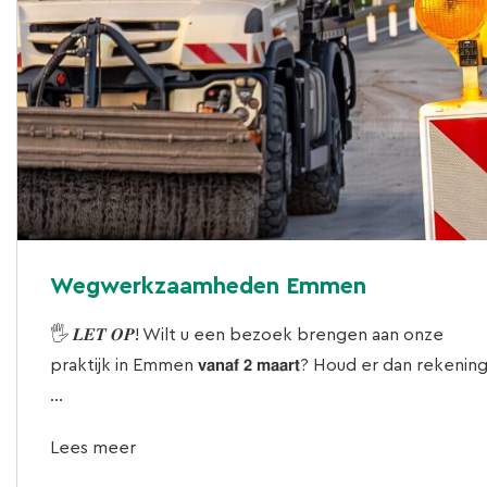
Wegwerkzaamheden Emmen
🖐 𝑳𝑬𝑻 𝑶𝑷! Wilt u een bezoek brengen aan onze
praktijk in Emmen 𝘃𝗮𝗻𝗮𝗳 𝟮 𝗺𝗮𝗮𝗿𝘁? Houd er dan rekenin
...
Lees meer