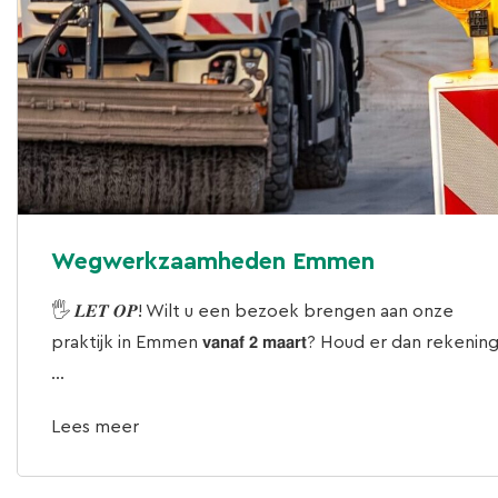
Wegwerkzaamheden Emmen
🖐 𝑳𝑬𝑻 𝑶𝑷! Wilt u een bezoek brengen aan onze
praktijk in Emmen 𝘃𝗮𝗻𝗮𝗳 𝟮 𝗺𝗮𝗮𝗿𝘁? Houd er dan rekenin
...
Lees meer