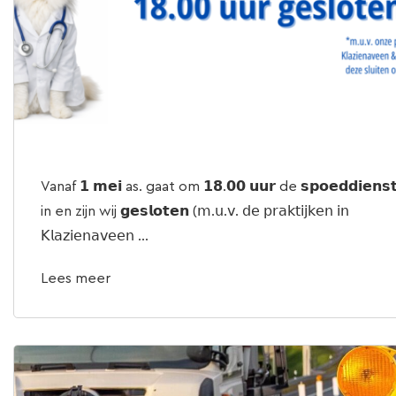
Vanaf 𝟭 𝗺𝗲𝗶 as. gaat om 𝟭𝟴.𝟬𝟬 𝘂𝘂𝗿 de 𝘀𝗽𝗼𝗲𝗱𝗱𝗶𝗲𝗻𝘀
in en zijn wij 𝗴𝗲𝘀𝗹𝗼𝘁𝗲𝗻 (𝗆.𝗎.𝗏. 𝖽𝖾 𝗉𝗋𝖺𝗄𝗍𝗂𝗃𝗄𝖾𝗇 𝗂𝗇
𝖪𝗅𝖺𝗓𝗂𝖾𝗇𝖺𝗏𝖾𝖾𝗇 ...
Lees meer