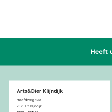
Heeft 
Arts&Dier Klijndijk
Hoofdweg 26a
7871 TC Klijndijk