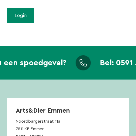
u een spoedgeval?
Bel:
0591 
Arts&Dier Emmen
Noordbargerstraat 11a
7811 KE Emmen