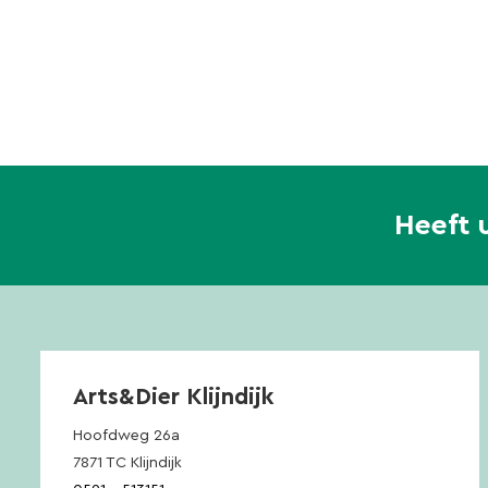
Heeft 
Arts&Dier Klijndijk
Hoofdweg 26a
7871 TC Klijndijk