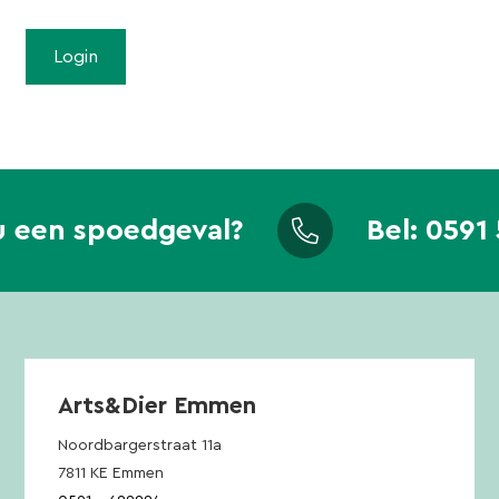
u een spoedgeval?
Bel:
0591 
Arts&Dier Emmen
Noordbargerstraat 11a
7811 KE Emmen