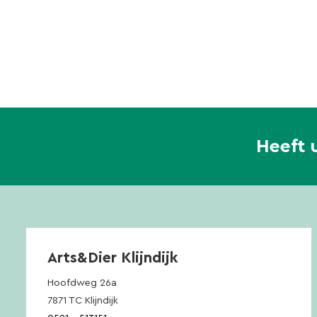
Heeft 
Arts&Dier Klijndijk
Hoofdweg 26a
7871 TC Klijndijk