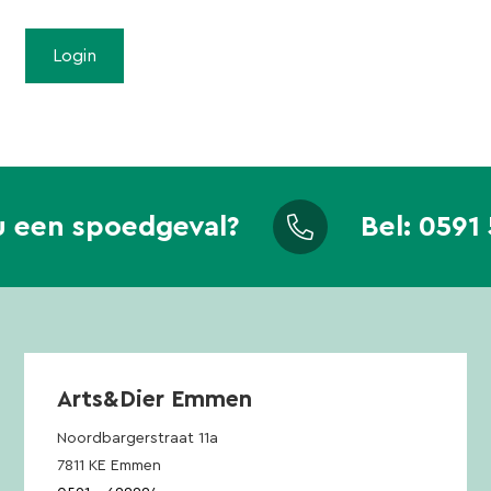
u een spoedgeval?
Bel:
0591 
Arts&Dier Emmen
Noordbargerstraat 11a
7811 KE Emmen