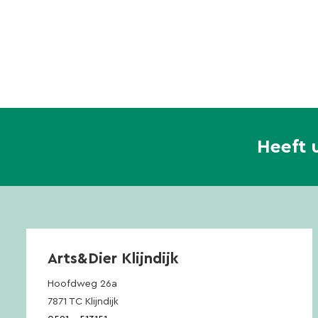
Heeft 
Arts&Dier Klijndijk
Hoofdweg 26a
7871 TC Klijndijk