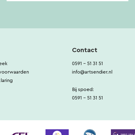
Contact
eek
0591 - 51 31 51
voorwaarden
info@artsendier.nl
laring
Bij spoed:
0591 - 51 31 51