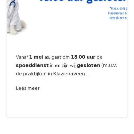
Vanaf 𝟭 𝗺𝗲𝗶 as. gaat om 𝟭𝟴.𝟬𝟬 𝘂𝘂𝗿 de
𝘀𝗽𝗼𝗲𝗱𝗱𝗶𝗲𝗻𝘀𝘁 in en zijn wij 𝗴𝗲𝘀𝗹𝗼𝘁𝗲𝗻 (𝗆.𝗎.𝗏.
𝖽𝖾 𝗉𝗋𝖺𝗄𝗍𝗂𝗃𝗄𝖾𝗇 𝗂𝗇 𝖪𝗅𝖺𝗓𝗂𝖾𝗇𝖺𝗏𝖾𝖾𝗇 ...
Lees meer