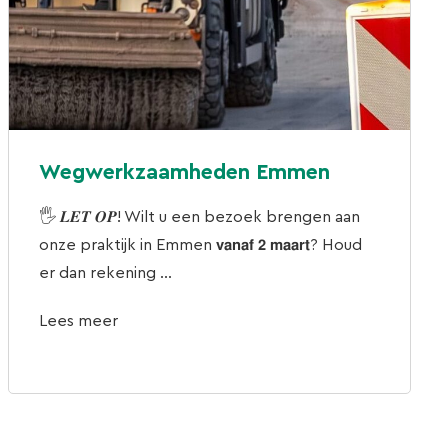
Wegwerkzaamheden Emmen
🖐 𝑳𝑬𝑻 𝑶𝑷! Wilt u een bezoek brengen aan
onze praktijk in Emmen 𝘃𝗮𝗻𝗮𝗳 𝟮 𝗺𝗮𝗮𝗿𝘁? Houd
er dan rekening ...
Lees meer