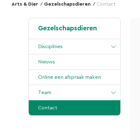
Arts & Dier
Gezelschapsdieren
Contact
Gezelschapsdieren
Disciplines
Laparoscopie
Nieuws
Arthroscopie
Online een afspraak maken
Knieoperaties
Team
Cardiologie
Klijndijk
Contact
CT-scan
Emmen
BOS operatie
Klazienaveen