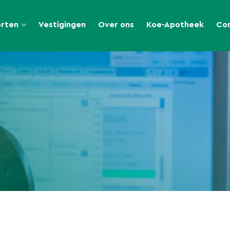
orten
Vestigingen
Over ons
Koe-Apotheek
Co
n