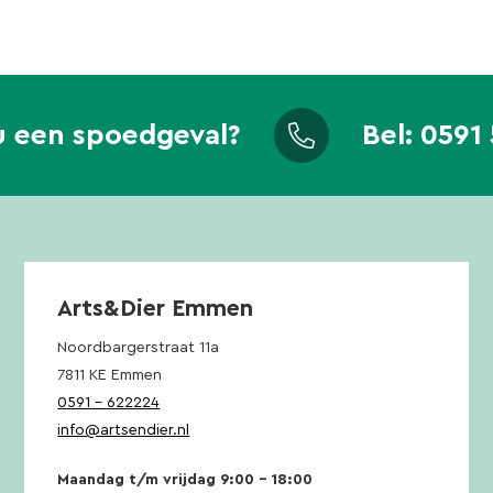
u een spoedgeval?
Bel:
0591 
Arts&Dier Emmen
Noordbargerstraat 11a
7811 KE Emmen
0591 – 622224
info@artsendier.nl
Maandag t/m vrijdag 9:00 – 18:00