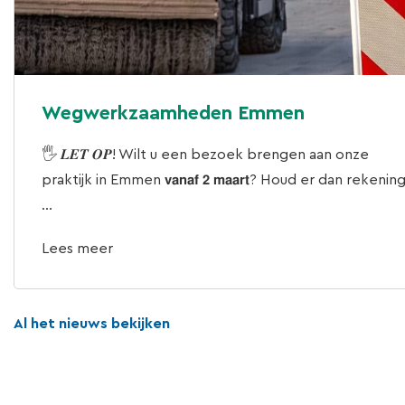
Wegwerkzaamheden Emmen
🖐 𝑳𝑬𝑻 𝑶𝑷! Wilt u een bezoek brengen aan onze
praktijk in Emmen 𝘃𝗮𝗻𝗮𝗳 𝟮 𝗺𝗮𝗮𝗿𝘁? Houd er dan rekenin
...
Lees meer
Al het nieuws bekijken