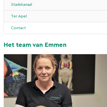
HD&ED
Stadskanaal
Fertiliteit
Ter Apel
Tandheelkunde
Contact
Dermatologie
Het team van Emmen
Trimmen