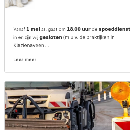
Vanaf 𝟭 𝗺𝗲𝗶 as. gaat om 𝟭𝟴.𝟬𝟬 𝘂𝘂𝗿 de 𝘀𝗽𝗼𝗲𝗱𝗱𝗶𝗲𝗻𝘀
in en zijn wij 𝗴𝗲𝘀𝗹𝗼𝘁𝗲𝗻 (𝗆.𝗎.𝗏. 𝖽𝖾 𝗉𝗋𝖺𝗄𝗍𝗂𝗃𝗄𝖾𝗇 𝗂𝗇
𝖪𝗅𝖺𝗓𝗂𝖾𝗇𝖺𝗏𝖾𝖾𝗇 ...
Lees meer