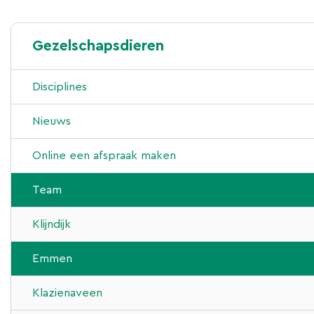
Gezelschapsdieren
Disciplines
Laparoscopie
Nieuws
Arthroscopie
Online een afspraak maken
Knieoperaties
Team
Cardiologie
Klijndijk
CT-scan
Emmen
BOS operatie
Klazienaveen