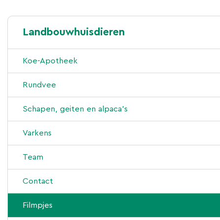
Landbouwhuisdieren
Koe-Apotheek
Rundvee
Advies en begeleiding
Schapen, geiten en alpaca’s
Behandeling
Advies en begeleiding
Varkens
Laboratorium
Behandeling
Advies en begeleiding
Team
Nieuws
Laboratorium
Behandeling
Contact
Nieuws
Laboratorium
Filmpjes