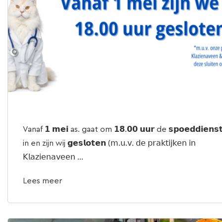
Vanaf 𝟭 𝗺𝗲𝗶 as. gaat om 𝟭𝟴.𝟬𝟬 𝘂𝘂𝗿 de 𝘀𝗽𝗼𝗲𝗱𝗱𝗶𝗲𝗻𝘀
in en zijn wij 𝗴𝗲𝘀𝗹𝗼𝘁𝗲𝗻 (𝗆.𝗎.𝗏. 𝖽𝖾 𝗉𝗋𝖺𝗄𝗍𝗂𝗃𝗄𝖾𝗇 𝗂𝗇
𝖪𝗅𝖺𝗓𝗂𝖾𝗇𝖺𝗏𝖾𝖾𝗇 ...
Lees meer