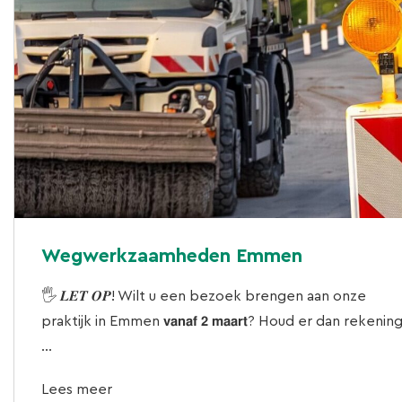
Wegwerkzaamheden Emmen
🖐 𝑳𝑬𝑻 𝑶𝑷! Wilt u een bezoek brengen aan onze
praktijk in Emmen 𝘃𝗮𝗻𝗮𝗳 𝟮 𝗺𝗮𝗮𝗿𝘁? Houd er dan rekenin
...
Lees meer