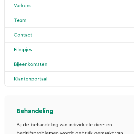
Advies en begeleiding
Varkens
Behandeling
Advies en begeleiding
Team
Laboratorium
Behandeling
Contact
Nieuws
Laboratorium
Filmpjes
Bijeenkomsten
Klantenportaal
Behandeling
Bij de behandeling van individuele dier- en
bedrijfsproblemen wordt gebruik gemaakt van