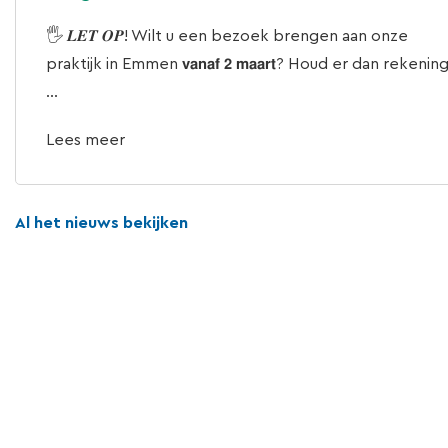
🖐 𝑳𝑬𝑻 𝑶𝑷! Wilt u een bezoek brengen aan onze
praktijk in Emmen 𝘃𝗮𝗻𝗮𝗳 𝟮 𝗺𝗮𝗮𝗿𝘁? Houd er dan rekenin
...
Lees meer
Al het nieuws bekijken