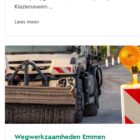
𝖪𝗅𝖺𝗓𝗂𝖾𝗇𝖺𝗏𝖾𝖾𝗇 ...
Lees meer
Wegwerkzaamheden Emmen