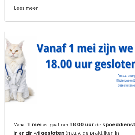
Lees meer
Vanaf 𝟭 𝗺𝗲𝗶 as. gaat om 𝟭𝟴.𝟬𝟬 𝘂𝘂𝗿 de 𝘀𝗽𝗼𝗲𝗱𝗱𝗶𝗲𝗻𝘀
in en zijn wij 𝗴𝗲𝘀𝗹𝗼𝘁𝗲𝗻 (𝗆.𝗎.𝗏. 𝖽𝖾 𝗉𝗋𝖺𝗄𝗍𝗂𝗃𝗄𝖾𝗇 𝗂𝗇