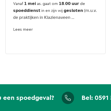
Vanaf 𝟭 𝗺𝗲𝗶 as. gaat om 𝟭𝟴.𝟬𝟬 𝘂𝘂𝗿 de
𝘀𝗽𝗼𝗲𝗱𝗱𝗶𝗲𝗻𝘀𝘁 in en zijn wij 𝗴𝗲𝘀𝗹𝗼𝘁𝗲𝗻 (𝗆.𝗎.𝗏.
𝖽𝖾 𝗉𝗋𝖺𝗄𝗍𝗂𝗃𝗄𝖾𝗇 𝗂𝗇 𝖪𝗅𝖺𝗓𝗂𝖾𝗇𝖺𝗏𝖾𝖾𝗇 ...
Lees meer
u een spoedgeval?
Bel:
0591 