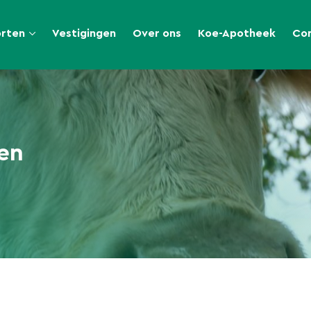
orten
Vestigingen
Over ons
Koe-Apotheek
Co
en