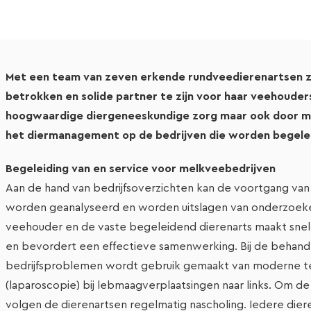
Met een team van zeven erkende rundveedierenartsen zet
betrokken en solide partner te zijn voor haar veehouders
hoogwaardige diergeneeskundige zorg maar ook door m
het diermanagement op de bedrijven die worden begele
Begeleiding van en service voor melkveebedrijven
Aan de hand van bedrijfsoverzichten kan de voortgang va
worden geanalyseerd en worden uitslagen van onderzoeken
veehouder en de vaste begeleidend dierenarts maakt snel
en bevordert een effectieve samenwerking. Bij de behandel
bedrijfsproblemen wordt gebruik gemaakt van moderne te
(laparoscopie) bij lebmaagverplaatsingen naar links. Om d
volgen de dierenartsen regelmatig nascholing. Iedere dier