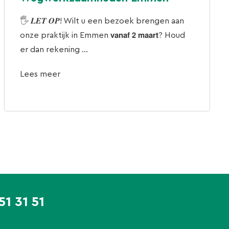
🖐 𝑳𝑬𝑻 𝑶𝑷! Wilt u een bezoek brengen aan
onze praktijk in Emmen 𝘃𝗮𝗻𝗮𝗳 𝟮 𝗺𝗮𝗮𝗿𝘁? Houd
er dan rekening ...
Lees meer
51 31 51