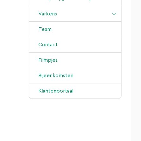
Advies en begeleiding
Varkens
Behandeling
Advies en begeleiding
Team
Laboratorium
Behandeling
Contact
Nieuws
Laboratorium
Filmpjes
Bijeenkomsten
Klantenportaal