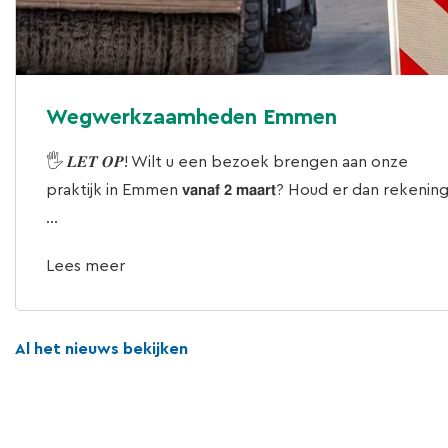
Wegwerkzaamheden Emmen
🖐 𝑳𝑬𝑻 𝑶𝑷! Wilt u een bezoek brengen aan onze
praktijk in Emmen 𝘃𝗮𝗻𝗮𝗳 𝟮 𝗺𝗮𝗮𝗿𝘁? Houd er dan rekenin
...
Lees meer
Al het nieuws bekijken