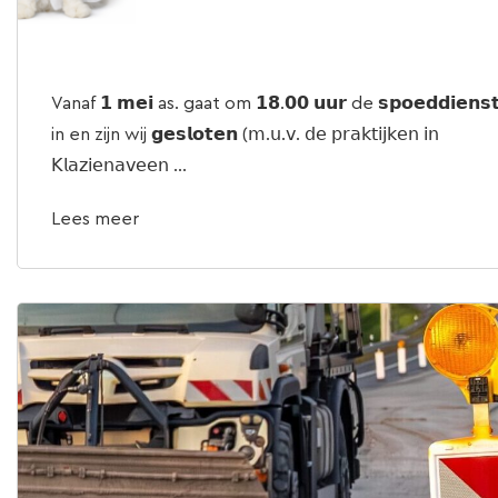
Vanaf 𝟭 𝗺𝗲𝗶 as. gaat om 𝟭𝟴.𝟬𝟬 𝘂𝘂𝗿 de 𝘀𝗽𝗼𝗲𝗱𝗱𝗶𝗲𝗻𝘀
in en zijn wij 𝗴𝗲𝘀𝗹𝗼𝘁𝗲𝗻 (𝗆.𝗎.𝗏. 𝖽𝖾 𝗉𝗋𝖺𝗄𝗍𝗂𝗃𝗄𝖾𝗇 𝗂𝗇
𝖪𝗅𝖺𝗓𝗂𝖾𝗇𝖺𝗏𝖾𝖾𝗇 ...
Lees meer