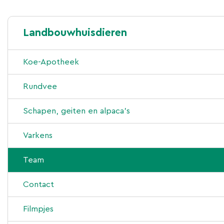
Landbouwhuisdieren
Koe-Apotheek
Rundvee
Advies en begeleiding
Schapen, geiten en alpaca’s
Behandeling
Advies en begeleiding
Varkens
Laboratorium
Behandeling
Advies en begeleiding
Team
Nieuws
Laboratorium
Behandeling
Contact
Nieuws
Laboratorium
Filmpjes