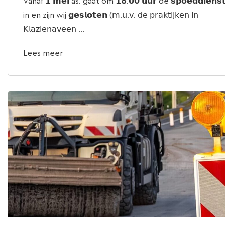
Vanaf 𝟭 𝗺𝗲𝗶 as. gaat om 𝟭𝟴.𝟬𝟬 𝘂𝘂𝗿 de 𝘀𝗽𝗼𝗲𝗱𝗱𝗶𝗲𝗻𝘀
in en zijn wij 𝗴𝗲𝘀𝗹𝗼𝘁𝗲𝗻 (𝗆.𝗎.𝗏. 𝖽𝖾 𝗉𝗋𝖺𝗄𝗍𝗂𝗃𝗄𝖾𝗇 𝗂𝗇
𝖪𝗅𝖺𝗓𝗂𝖾𝗇𝖺𝗏𝖾𝖾𝗇 ...
Lees meer