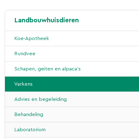
Landbouwhuisdieren
Koe-Apotheek
Rundvee
Advies en begeleiding
Schapen, geiten en alpaca’s
Behandeling
Advies en begeleiding
Varkens
Laboratorium
Behandeling
Advies en begeleiding
Nieuws
Laboratorium
Behandeling
Nieuws
Laboratorium