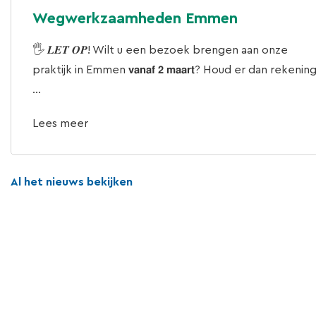
Wegwerkzaamheden Emmen
🖐 𝑳𝑬𝑻 𝑶𝑷! Wilt u een bezoek brengen aan onze
praktijk in Emmen 𝘃𝗮𝗻𝗮𝗳 𝟮 𝗺𝗮𝗮𝗿𝘁? Houd er dan rekenin
...
Lees meer
Al het nieuws bekijken