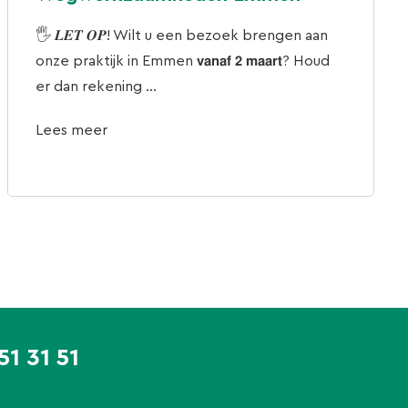
🖐 𝑳𝑬𝑻 𝑶𝑷! Wilt u een bezoek brengen aan
onze praktijk in Emmen 𝘃𝗮𝗻𝗮𝗳 𝟮 𝗺𝗮𝗮𝗿𝘁? Houd
er dan rekening ...
Lees meer
51 31 51