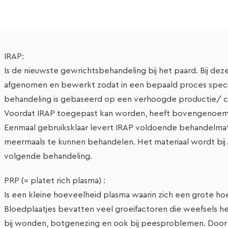
IRAP:
Is de nieuwste gewrichtsbehandeling bij het paard. Bij de
afgenomen en bewerkt zodat in een bepaald proces speci
behandeling is gebaseerd op een verhoogde productie/ co
Voordat IRAP toegepast kan worden, heeft bovengenoemd 
Eenmaal gebruiksklaar levert IRAP voldoende behandelmate
meermaals te kunnen behandelen. Het materiaal wordt bij
volgende behandeling.
PRP (= platet rich plasma) :
Is een kleine hoeveelheid plasma waarin zich een grote ho
Bloedplaatjes bevatten veel groeifactoren die weefsels 
bij wonden, botgenezing en ook bij peesproblemen. Door 