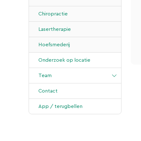
Mobiele röntgen
Chiropractie
Echografie
Lasertherapie
Chiropractie
Hoefsmederij
Laboratorium
Onderzoek op locatie
Bloedonderzoek bij paarden
Sportpaardenbegeleiding
Team
Klijndijk
Contact
Bears
App / terugbellen