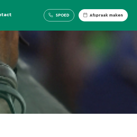
ntact
SPOED
Afspraak maken