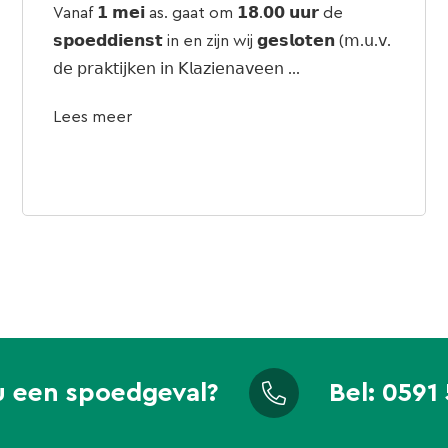
Vanaf 𝟭 𝗺𝗲𝗶 as. gaat om 𝟭𝟴.𝟬𝟬 𝘂𝘂𝗿 de
𝘀𝗽𝗼𝗲𝗱𝗱𝗶𝗲𝗻𝘀𝘁 in en zijn wij 𝗴𝗲𝘀𝗹𝗼𝘁𝗲𝗻 (𝗆.𝗎.𝗏.
𝖽𝖾 𝗉𝗋𝖺𝗄𝗍𝗂𝗃𝗄𝖾𝗇 𝗂𝗇 𝖪𝗅𝖺𝗓𝗂𝖾𝗇𝖺𝗏𝖾𝖾𝗇 ...
Lees meer
u een spoedgeval?
Bel:
0591 