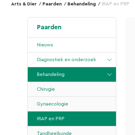
Arts & Dier
Paarden
Behandeling
IRAP en PRP
Paarden
Nieuws
Diagnostiek en onderzoek
1e- en 2e lijns
Behandeling
diergeneeskundige zorg
Chirugie
Aan- en verkoopkeuringen
Gynaecologie
Klinisch keuren/ -onderzoek
Scopie
IRAP en PRP
Röntgenonderzoek
Tandheelkunde