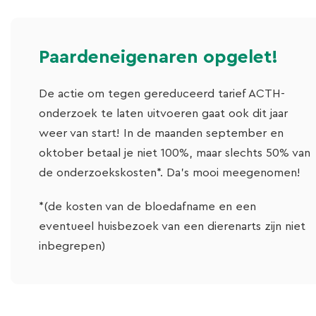
Echografie
Chiropractie
Chiropractie
Lasertherapie
Paardeneigenaren opgelet!
Laboratorium
Hoefsmederij
De actie om tegen gereduceerd tarief ACTH-
onderzoek te laten uitvoeren gaat ook dit jaar
Bloedonderzoek bij paarden
Sportpaardenbegeleiding
weer van start! In de maanden september en
oktober betaal je niet 100%, maar slechts 50% van
de onderzoekskosten*. Da’s mooi meegenomen!
*(de kosten van de bloedafname en een
eventueel huisbezoek van een dierenarts zijn niet
inbegrepen)