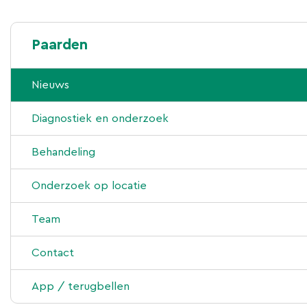
Paarden
Nieuws
Diagnostiek en onderzoek
1e- en 2e lijns diergeneeskundige zorg
Behandeling
Aan- en verkoopkeuringen
Chirugie
Onderzoek op locatie
Klinisch keuren/ -onderzoek
Scopie
Gynaecologie
Team
Röntgenonderzoek
IRAP en PRP
Klijndijk
Contact
Mobiele röntgen
Tandheelkunde
Bears
App / terugbellen