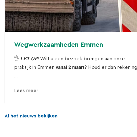
Wegwerkzaamheden Emmen
🖐 𝑳𝑬𝑻 𝑶𝑷! Wilt u een bezoek brengen aan onze
praktijk in Emmen 𝘃𝗮𝗻𝗮𝗳 𝟮 𝗺𝗮𝗮𝗿𝘁? Houd er dan rekenin
...
Lees meer
Al het nieuws bekijken