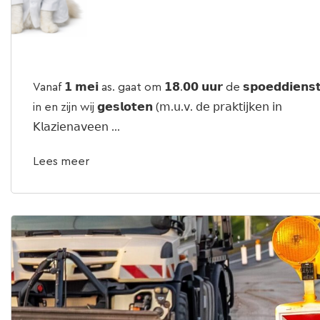
Vanaf 𝟭 𝗺𝗲𝗶 as. gaat om 𝟭𝟴.𝟬𝟬 𝘂𝘂𝗿 de 𝘀𝗽𝗼𝗲𝗱𝗱𝗶𝗲𝗻𝘀
in en zijn wij 𝗴𝗲𝘀𝗹𝗼𝘁𝗲𝗻 (𝗆.𝗎.𝗏. 𝖽𝖾 𝗉𝗋𝖺𝗄𝗍𝗂𝗃𝗄𝖾𝗇 𝗂𝗇
𝖪𝗅𝖺𝗓𝗂𝖾𝗇𝖺𝗏𝖾𝖾𝗇 ...
Lees meer