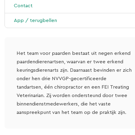
Echografie
Chiropractie
Contact
Chiropractie
Lasertherapie
App / terugbellen
Laboratorium
Hoefsmederij
Bloedonderzoek bij paarden
Sportpaardenbegeleiding
Het team voor paarden bestaat uit negen erkend
paardendierenartsen, waarvan er twee erkend
keuringsdierenarts zijn. Daarnaast bevinden er zich
onder hen drie NVVGP-gecertificeerde
tandartsen, één chiropractor en een FEI Treating
Veterinarian. Zij worden ondersteund door twee
binnendienstmedewerkers, die het vaste
aanspreekpunt van het team op de praktijk zijn.