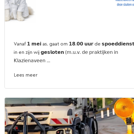
Vanaf 𝟭 𝗺𝗲𝗶 as. gaat om 𝟭𝟴.𝟬𝟬 𝘂𝘂𝗿 de 𝘀𝗽𝗼𝗲𝗱𝗱𝗶𝗲𝗻𝘀
in en zijn wij 𝗴𝗲𝘀𝗹𝗼𝘁𝗲𝗻 (𝗆.𝗎.𝗏. 𝖽𝖾 𝗉𝗋𝖺𝗄𝗍𝗂𝗃𝗄𝖾𝗇 𝗂𝗇
𝖪𝗅𝖺𝗓𝗂𝖾𝗇𝖺𝗏𝖾𝖾𝗇 ...
Lees meer