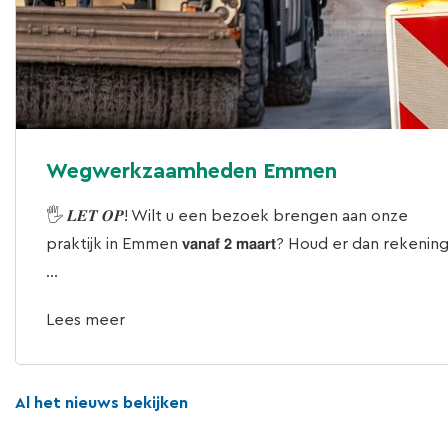
Wegwerkzaamheden Emmen
🖐 𝑳𝑬𝑻 𝑶𝑷! Wilt u een bezoek brengen aan onze
praktijk in Emmen 𝘃𝗮𝗻𝗮𝗳 𝟮 𝗺𝗮𝗮𝗿𝘁? Houd er dan rekenin
...
Lees meer
Al het nieuws bekijken