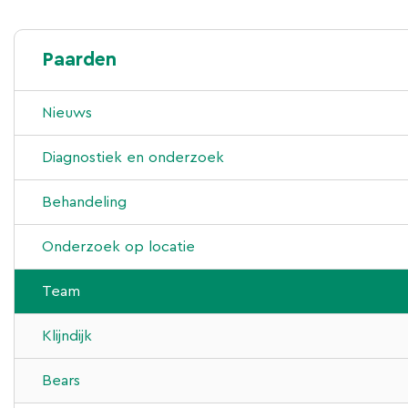
Paarden
Nieuws
Diagnostiek en onderzoek
1e- en 2e lijns diergeneeskundige zorg
Behandeling
Aan- en verkoopkeuringen
Chirugie
Onderzoek op locatie
Klinisch keuren/ -onderzoek
Scopie
Gynaecologie
Team
Röntgenonderzoek
IRAP en PRP
Klijndijk
Mobiele röntgen
Tandheelkunde
Bears