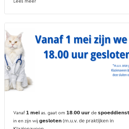
Lees meer
Vanaf 𝟭 𝗺𝗲𝗶 as. gaat om 𝟭𝟴.𝟬𝟬 𝘂𝘂𝗿 de 𝘀𝗽𝗼𝗲𝗱𝗱𝗶𝗲𝗻𝘀
in en zijn wij 𝗴𝗲𝘀𝗹𝗼𝘁𝗲𝗻 (𝗆.𝗎.𝗏. 𝖽𝖾 𝗉𝗋𝖺𝗄𝗍𝗂𝗃𝗄𝖾𝗇 𝗂𝗇
𝖪𝗅𝖺𝗓𝗂𝖾𝗇𝖺𝗏𝖾𝖾𝗇 ...