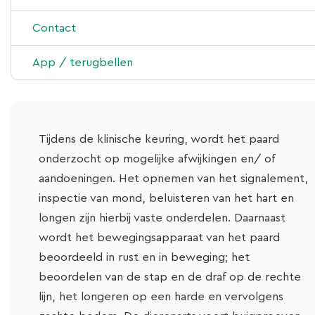
IRAP en PRP
Klijndijk
Contact
Tandheelkunde
Bears
App / terugbellen
Chiropractie
Lasertherapie
Tijdens de klinische keuring, wordt het paard
onderzocht op mogelijke afwijkingen en/ of
Hoefsmederij
aandoeningen. Het opnemen van het signalement,
inspectie van mond, beluisteren van het hart en
longen zijn hierbij vaste onderdelen. Daarnaast
wordt het bewegingsapparaat van het paard
beoordeeld in rust en in beweging; het
beoordelen van de stap en de draf op de rechte
lijn, het longeren op een harde en vervolgens