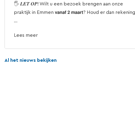
🖐 𝑳𝑬𝑻 𝑶𝑷! Wilt u een bezoek brengen aan onze
praktijk in Emmen 𝘃𝗮𝗻𝗮𝗳 𝟮 𝗺𝗮𝗮𝗿𝘁? Houd er dan rekenin
...
Lees meer
Al het nieuws bekijken