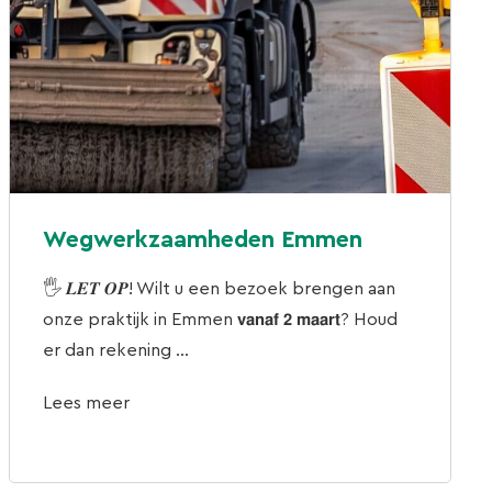
Wegwerkzaamheden Emmen
🖐 𝑳𝑬𝑻 𝑶𝑷! Wilt u een bezoek brengen aan
onze praktijk in Emmen 𝘃𝗮𝗻𝗮𝗳 𝟮 𝗺𝗮𝗮𝗿𝘁? Houd
er dan rekening ...
Lees meer