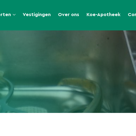
orten
Vestigingen
Over ons
Koe-Apotheek
Co