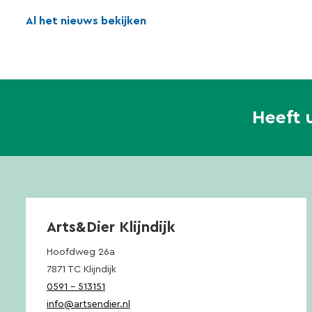
Al het nieuws bekijken
Heeft 
Arts&Dier Klijndijk
Hoofdweg 26a
7871 TC Klijndijk
0591 – 513151
info@artsendier.nl