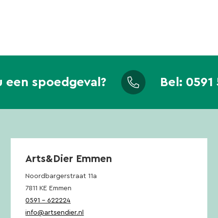
u een spoedgeval?
Bel:
0591 
Arts&Dier Emmen
Noordbargerstraat 11a
7811 KE Emmen
0591 – 622224
info@artsendier.nl