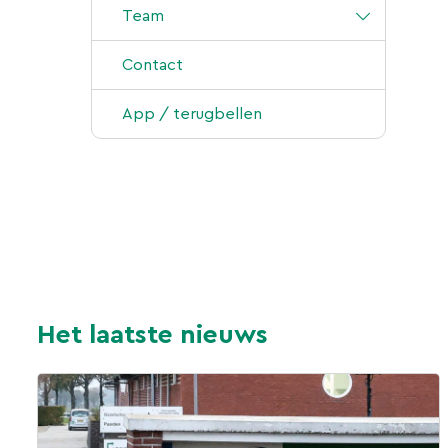
Gynaecologie
Team
IRAP en PRP
Klijndijk
Contact
Tandheelkunde
Bears
App / terugbellen
Chiropractie
Lasertherapie
Hoefsmederij
Het laatste nieuws