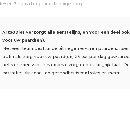
1e- en 2e lijns diergeneeskundige zorg
Arts&Dier verzorgt alle eerstelijns, en voor een deel o
voor uw paard(en).
Met een team bestaande uit negen ervaren paardenartsen 
optimale zorg voor uw paard(en) 24 uur per dag gewaarborg
het verlenen van preventieve zorg een belangrijk taak. Den
castratie, klinische- en gezondheidscontroles en meer.