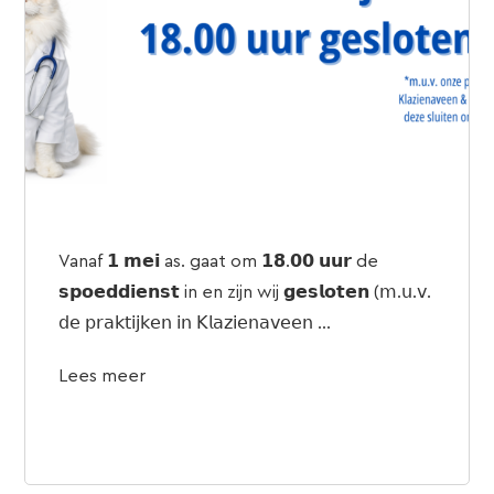
Vanaf 𝟭 𝗺𝗲𝗶 as. gaat om 𝟭𝟴.𝟬𝟬 𝘂𝘂𝗿 de
𝘀𝗽𝗼𝗲𝗱𝗱𝗶𝗲𝗻𝘀𝘁 in en zijn wij 𝗴𝗲𝘀𝗹𝗼𝘁𝗲𝗻 (𝗆.𝗎.𝗏.
𝖽𝖾 𝗉𝗋𝖺𝗄𝗍𝗂𝗃𝗄𝖾𝗇 𝗂𝗇 𝖪𝗅𝖺𝗓𝗂𝖾𝗇𝖺𝗏𝖾𝖾𝗇 ...
Lees meer