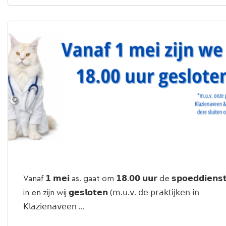
Vanaf 𝟭 𝗺𝗲𝗶 as. gaat om 𝟭𝟴.𝟬𝟬 𝘂𝘂𝗿 de 𝘀𝗽𝗼𝗲𝗱𝗱𝗶𝗲𝗻𝘀
in en zijn wij 𝗴𝗲𝘀𝗹𝗼𝘁𝗲𝗻 (𝗆.𝗎.𝗏. 𝖽𝖾 𝗉𝗋𝖺𝗄𝗍𝗂𝗃𝗄𝖾𝗇 𝗂𝗇
𝖪𝗅𝖺𝗓𝗂𝖾𝗇𝖺𝗏𝖾𝖾𝗇 ...