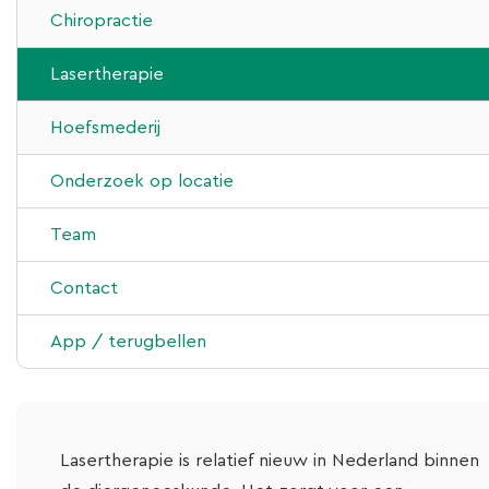
Echografie
Chiropractie
Chiropractie
Lasertherapie
Laboratorium
Hoefsmederij
Bloedonderzoek bij paarden
Sportpaardenbegeleiding
Onderzoek op locatie
Team
Klijndijk
Contact
Bears
App / terugbellen
Lasertherapie is relatief nieuw in Nederland binnen