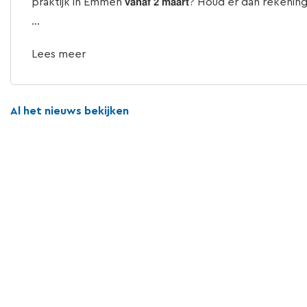
praktijk in Emmen 𝘃𝗮𝗻𝗮𝗳 𝟮 𝗺𝗮𝗮𝗿𝘁? Houd er dan rekenin
...
Lees meer
Al het nieuws bekijken