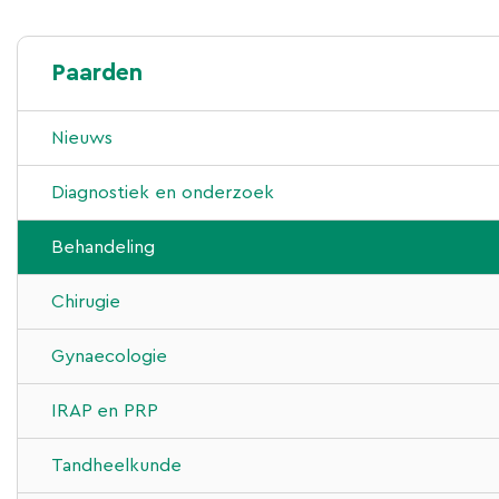
Paarden
Nieuws
Diagnostiek en onderzoek
1e- en 2e lijns diergeneeskundige zorg
Behandeling
Aan- en verkoopkeuringen
Chirugie
Klinisch keuren/ -onderzoek
Scopie
Gynaecologie
Röntgenonderzoek
IRAP en PRP
Mobiele röntgen
Tandheelkunde